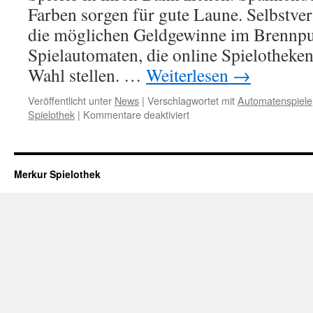
Farben sorgen für gute Laune. Selbstver
die möglichen Geldgewinne im Brennpu
Spielautomaten, die online Spielotheken
Wahl stellen. …
Weiterlesen
→
Veröffentlicht unter
News
|
Verschlagwortet mit
Automatenspiele
Spielothek
|
Kommentare deaktiviert
für
Spielautomaten
&
Automatenspiele
Merkur Spielothek